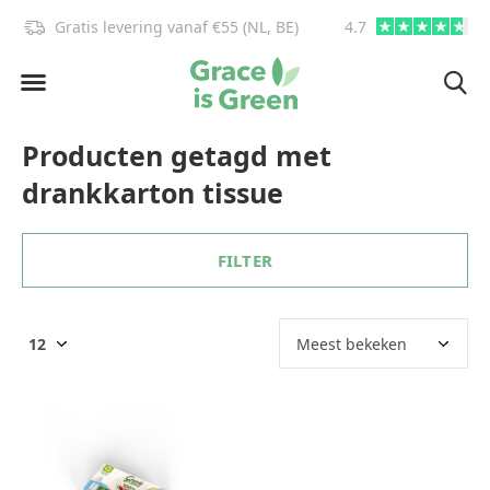
Gratis levering vanaf €55 (NL, BE)
4.7
info@graceisgre
Producten getagd met
drankkarton tissue
FILTER