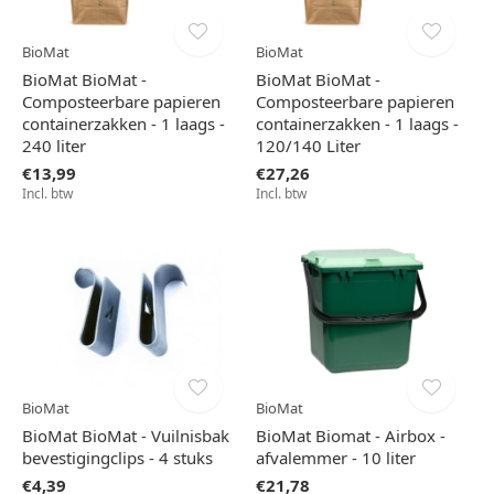
BioMat
BioMat
BioMat BioMat -
BioMat BioMat -
Composteerbare papieren
Composteerbare papieren
containerzakken - 1 laags -
containerzakken - 1 laags -
240 liter
120/140 Liter
€13,99
€27,26
Incl. btw
Incl. btw
BioMat
BioMat
BioMat BioMat - Vuilnisbak
BioMat Biomat - Airbox -
bevestigingclips - 4 stuks
afvalemmer - 10 liter
€4,39
€21,78