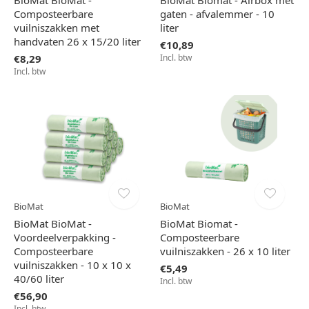
BioMat BioMat -
BioMat Biomat - Airbox met
Composteerbare
gaten - afvalemmer - 10
vuilniszakken met
liter
handvaten 26 x 15/20 liter
€10,89
€8,29
Incl. btw
Incl. btw
BioMat
BioMat
BioMat BioMat -
BioMat Biomat -
Voordeelverpakking -
Composteerbare
Composteerbare
vuilniszakken - 26 x 10 liter
vuilniszakken - 10 x 10 x
€5,49
40/60 liter
Incl. btw
€56,90
Incl. btw