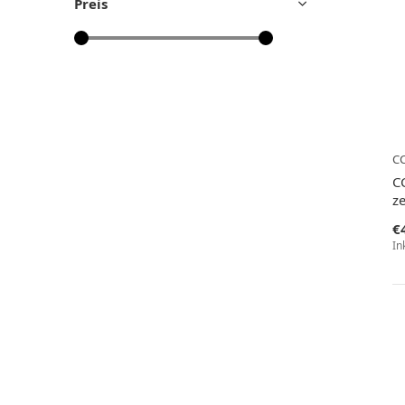
Preis
C
C
ze
€
In