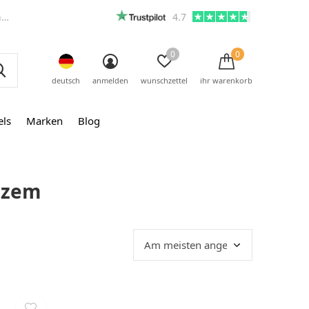
m
4.7
0
0
deutsch
anmelden
wunschzettel
ihr warenkorb
els
Marken
Blog
bezem