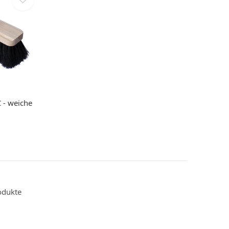
 - weiche
odukte