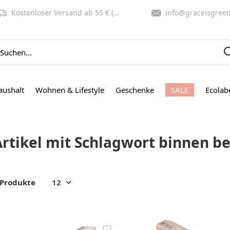
Kostenloser Versand ab 55 € (NL, BE)
info@graceisgreen.co
aushalt
Wohnen & Lifestyle
Geschenke
SALE
Ecolab
Artikel mit Schlagwort binnen 
 Produkte