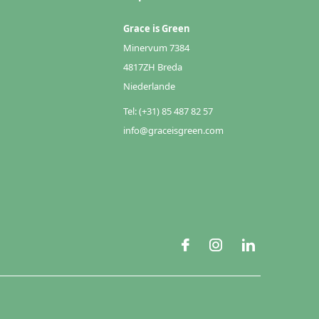
Grace is Green
Minervum 7384
4817ZH Breda
Niederlande
Tel: (+31) 85 487 82 57
info@graceisgreen.com