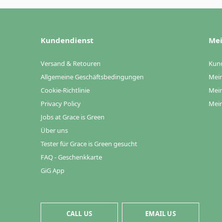
Kundendienst
Mei
Versand & Retouren
Kun
Allgemeine Geschäftsbedingungen
Mein
Cookie-Richtlinie
Mein
Privacy Policy
Mein
Jobs at Grace is Green
Über uns
Tester für Grace is Green gesucht
FAQ - Geschenkkarte
GiG App
CALL US
EMAIL US