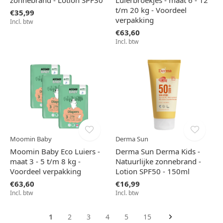
zonnebrand - Lotion SPF30
Luierbroekjes - maat 6 - 12
t/m 20 kg - Voordeel
€35,99
verpakking
Incl. btw
€63,60
Incl. btw
Moomin Baby
Derma Sun
Moomin Baby Eco Luiers -
Derma Sun Derma Kids -
maat 3 - 5 t/m 8 kg -
Natuurlijke zonnebrand -
Voordeel verpakking
Lotion SPF50 - 150ml
€63,60
€16,99
Incl. btw
Incl. btw
1
2
3
4
5
15