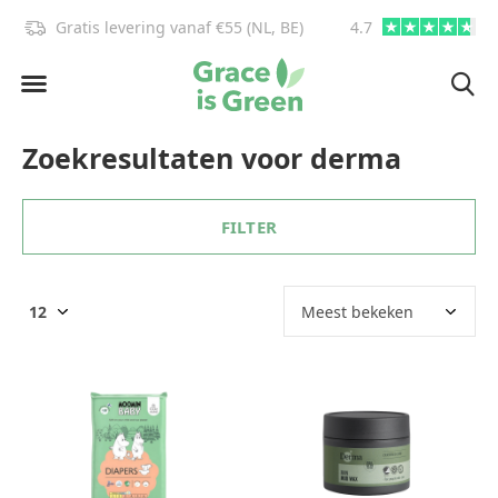
Gratis levering vanaf €55 (NL, BE)
4.7
info@graceisgre
Zoekresultaten voor derma
FILTER