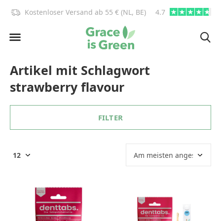
)!
Kostenloser Versand ab 55 € (NL, BE)
4.7
info@graceisgre
Artikel mit Schlagwort
strawberry flavour
FILTER