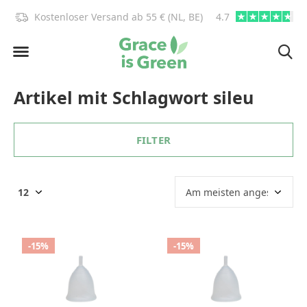
)!
Kostenloser Versand ab 55 € (NL, BE)
4.7
info@graceisgre
Artikel mit Schlagwort sileu
FILTER
-15%
-15%