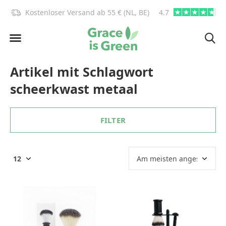
)!
Kostenloser Versand ab 55 € (NL, BE)
4.7
info@graceisgre
Artikel mit Schlagwort
scheerkwast metaal
FILTER