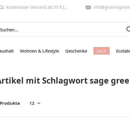
Kostenloser Versand ab 55 € (NL, BE)
info@graceisgreen.co
aushalt
Wohnen & Lifestyle
Geschenke
SALE
Ecolab
Artikel mit Schlagwort sage gree
 Produkte