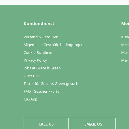
Kundendienst
Mei
Versand & Retouren
Kun
Allgemeine Geschäftsbedingungen
Mein
Cookie-Richtlinie
Mein
Privacy Policy
Mein
Jobs at Grace is Green
Über uns
Tester für Grace is Green gesucht
FAQ - Geschenkkarte
GiG App
CALL US
EMAIL US