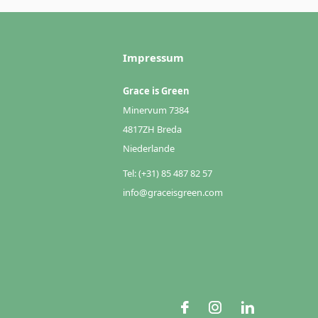
Impressum
Grace is Green
Minervum 7384
4817ZH Breda
Niederlande
Tel: (+31) 85 487 82 57
info@graceisgreen.com