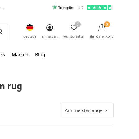
m
4.7
0
0
deutsch
anmelden
wunschzettel
ihr warenkorb
els
Marken
Blog
n rug