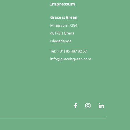
Impressum
Grace is Green
Minervum 7384
4817ZH Breda
Niederlande
Tel: (+31) 85 487 82 57
info@graceisgreen.com