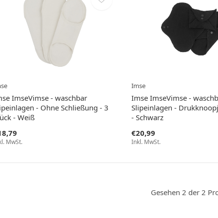
mse
Imse
mse ImseVimse - waschbar
Imse ImseVimse - waschb
ipeinlagen - Ohne Schließung - 3
Slipeinlagen - Drukknoopj
tück - Weiß
- Schwarz
18,79
€20,99
kl. MwSt.
Inkl. MwSt.
Gesehen 2 der 2 Pr