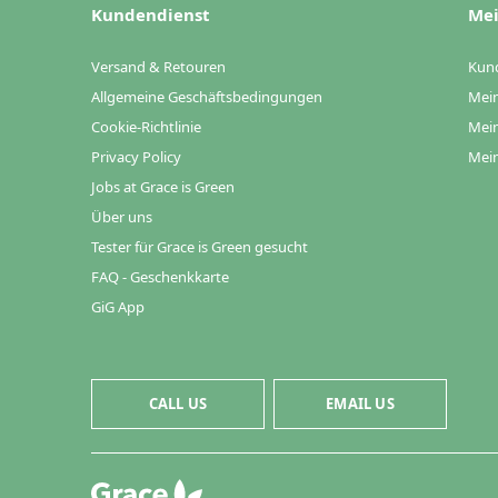
Kundendienst
Mei
Versand & Retouren
Kun
Allgemeine Geschäftsbedingungen
Mein
Cookie-Richtlinie
Mein
Privacy Policy
Mein
Jobs at Grace is Green
Über uns
Tester für Grace is Green gesucht
FAQ - Geschenkkarte
GiG App
CALL US
EMAIL US