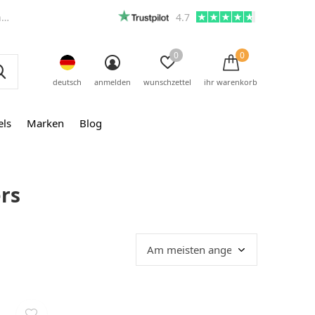
m
4.7
0
0
deutsch
anmelden
wunschzettel
ihr warenkorb
els
Marken
Blog
ers