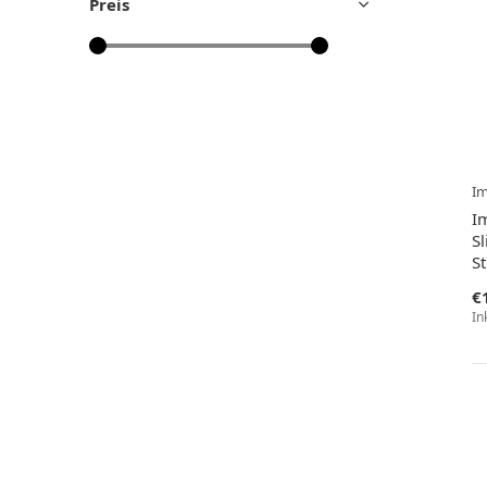
Preis
I
I
Sl
S
€
In