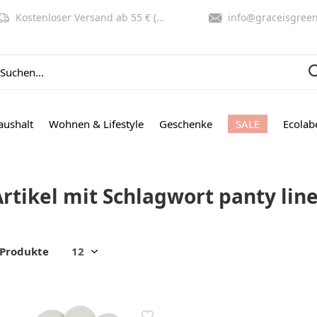
Kostenloser Versand ab 55 € (NL, BE)
info@graceisgreen.co
aushalt
Wohnen & Lifestyle
Geschenke
SALE
Ecolab
Artikel mit Schlagwort panty lin
 Produkte