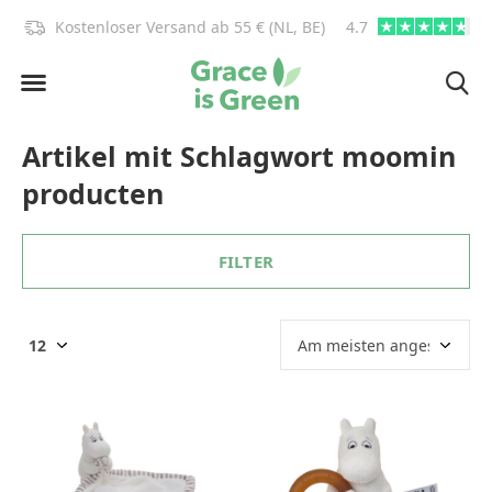
)!
Kostenloser Versand ab 55 € (NL, BE)
4.7
info@graceisgre
Artikel mit Schlagwort moomin
producten
FILTER