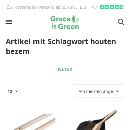
)!
Kostenloser Versand ab 55 € (NL, BE)
4.7
info@graceisgre
Artikel mit Schlagwort houten
bezem
FILTER