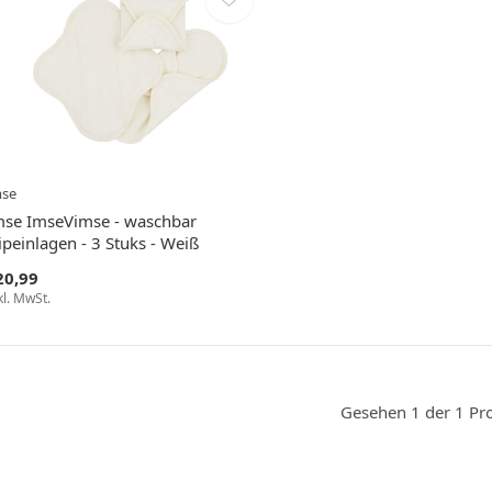
mse
mse ImseVimse - waschbar
ipeinlagen - 3 Stuks - Weiß
20,99
kl. MwSt.
Gesehen 1 der 1 Pr