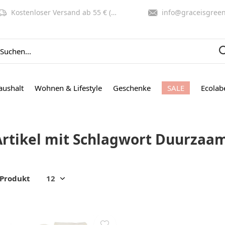
Kostenloser Versand ab 55 € (NL, BE)
info@graceisgreen.co
aushalt
Wohnen & Lifestyle
Geschenke
SALE
Ecolab
Artikel mit Schlagwort Duurzaam
 Produkt