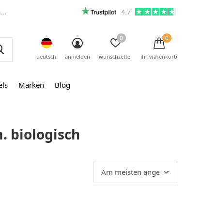
m
4.7
0
0
deutsch
anmelden
wunschzettel
ihr warenkorb
els
Marken
Blog
. biologisch