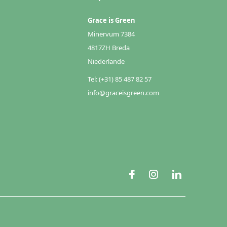
Grace is Green
Minervum 7384
4817ZH Breda
Niederlande
Tel: (+31) 85 487 82 57
info@graceisgreen.com