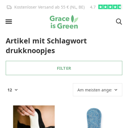
)!
Kostenloser Versand ab 55 € (NL, BE)
4.7
info@graceisgre
Artikel mit Schlagwort
drukknoopjes
FILTER