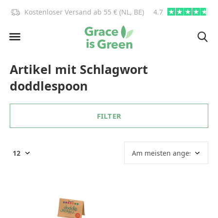
)!
Kostenloser Versand ab 55 € (NL, BE)
4.7
info@graceisgre
Artikel mit Schlagwort
doddlespoon
FILTER