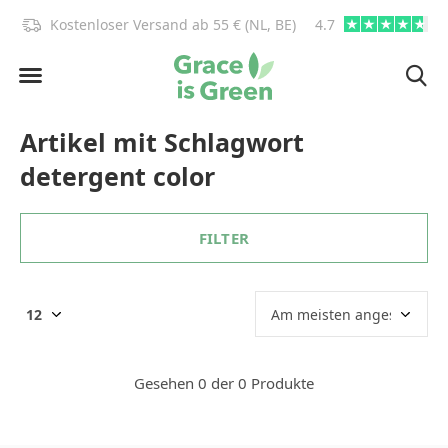
)!
Kostenloser Versand ab 55 € (NL, BE)
4.7
info@graceisgre
Artikel mit Schlagwort
detergent color
FILTER
Gesehen 0 der 0 Produkte