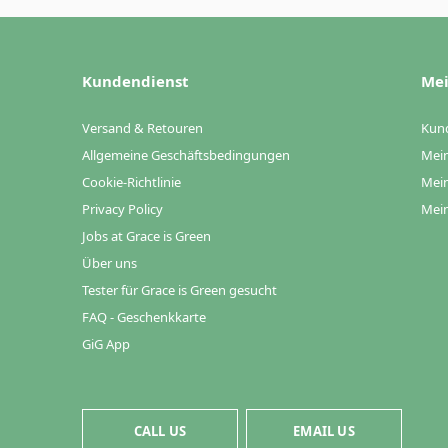
Kundendienst
Mei
Versand & Retouren
Kun
Allgemeine Geschäftsbedingungen
Mein
Cookie-Richtlinie
Mein
Privacy Policy
Mein
Jobs at Grace is Green
Über uns
Tester für Grace is Green gesucht
FAQ - Geschenkkarte
GiG App
CALL US
EMAIL US