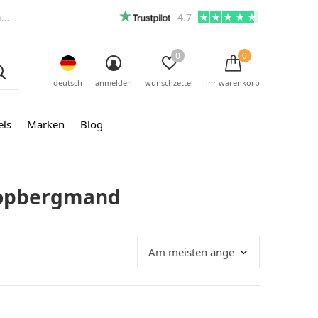
m
4.7
0
0
deutsch
anmelden
wunschzettel
ihr warenkorb
els
Marken
Blog
s opbergmand