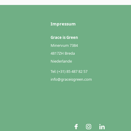
Impressum
Grace is Green
Minervum 7384
4817ZH Breda
Niederlande
Tel: (+31) 85 487 82 57
info@graceisgreen.com