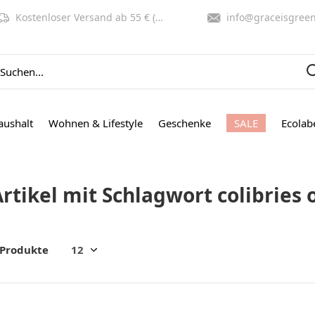
Kostenloser Versand ab 55 € (NL, BE)
info@graceisgreen.co
aushalt
Wohnen & Lifestyle
Geschenke
SALE
Ecolab
Artikel mit Schlagwort colibrie
 Produkte