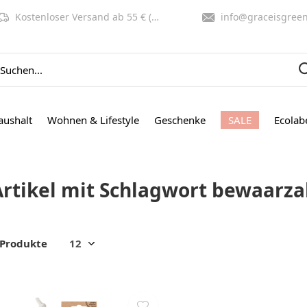
Kostenloser Versand ab 55 € (NL, BE)
info@graceisgreen.co
aushalt
Wohnen & Lifestyle
Geschenke
SALE
Ecolab
Artikel mit Schlagwort bewaarza
 Produkte