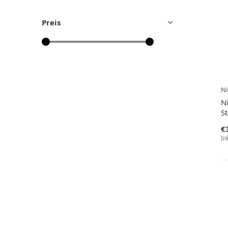
Preis
Ni
Ni
S
€
In