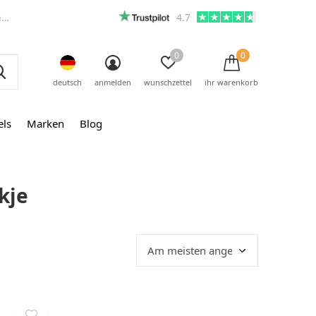
m
4.7
0
0
deutsch
anmelden
wunschzettel
ihr warenkorb
els
Marken
Blog
kje