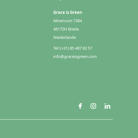
Grace is Green
Minervum 7384
4817ZH Breda
Niederlande
Tel: (+31) 85 487 82 57
info@graceisgreen.com