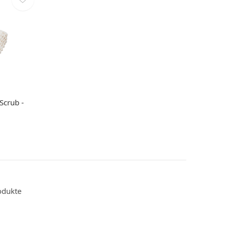
Scrub -
odukte