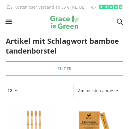
)!
Kostenloser Versand ab 55 € (NL, BE)
4.7
info@graceisgre
Artikel mit Schlagwort bamboe
tandenborstel
FILTER