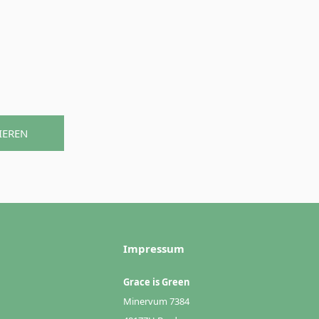
IEREN
Impressum
Grace is Green
Minervum 7384