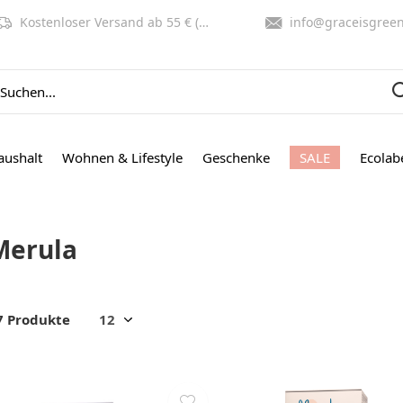
Kostenloser Versand ab 55 € (NL, BE)
info@graceisgreen.co
aushalt
Wohnen & Lifestyle
Geschenke
SALE
Ecolab
Merula
7 Produkte