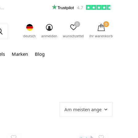
m
4.7
0
0
deutsch
anmelden
wunschzettel
ihr warenkorb
els
Marken
Blog