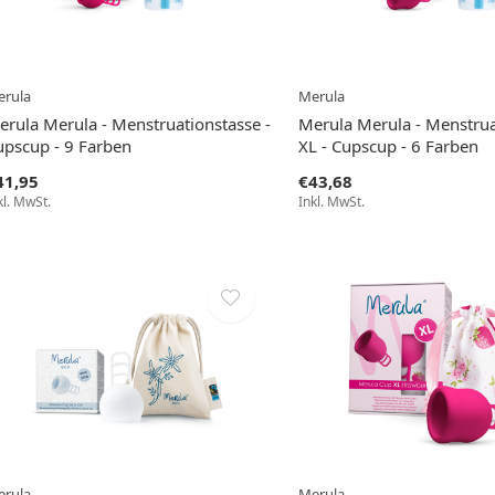
rula
Merula
erula Merula - Menstruationstasse -
Merula Merula - Menstrua
upscup - 9 Farben
XL - Cupscup - 6 Farben
41,95
€43,68
kl. MwSt.
Inkl. MwSt.
rula
Merula