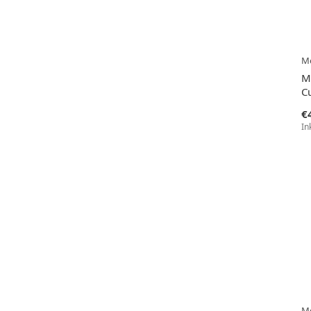
Me
M
C
€
In
Me