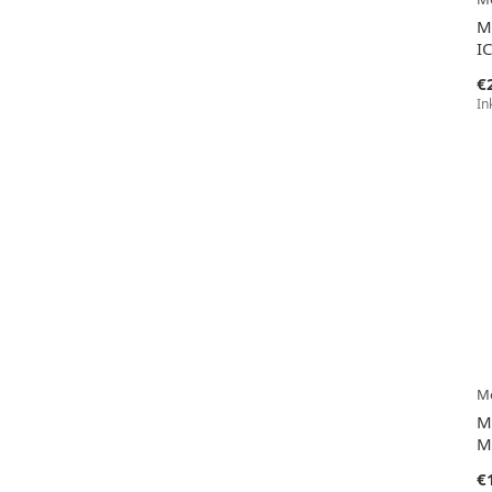
M
IC
€
In
Me
M
M
€